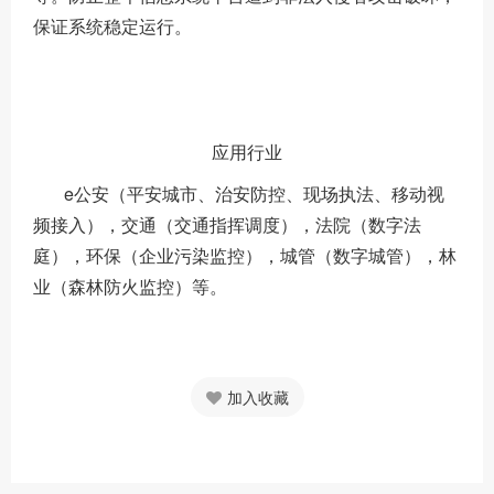
保证系统稳定运行。
应用行业
e公安（平安城市、治安防控、现场执法、移动视
频接入），交通（交通指挥调度），法院（数字法
庭），环保（企业污染监控），城管（数字城管），林
业（森林防火监控）等。
加入收藏