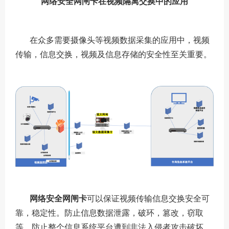
网络安全网闸卡在视频隔离交换中的应用
在众多需要摄像头等视频数据采集的应用中，视频
传输，信息交换，视频及信息存储的安全性至关重要。
网络安全网闸卡
可以保证视频传输信息交换安全可
靠，稳定性。防止信息数据泄露，破环，篡改，窃取
等。防止整个信息系统平台遭到非法入侵者攻击破坏，