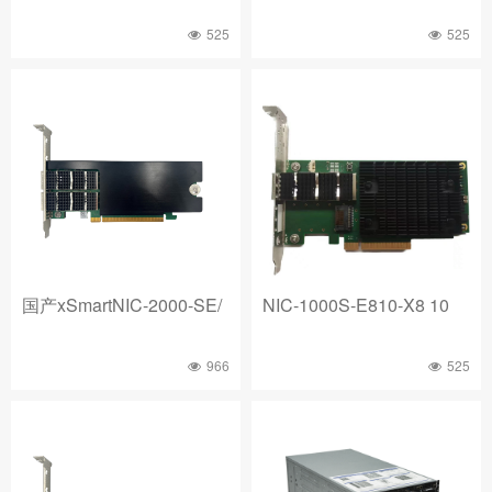
525
525
国产xSmartNIC-2000-SE/
NIC-1000S-E810-X8 10
966
525