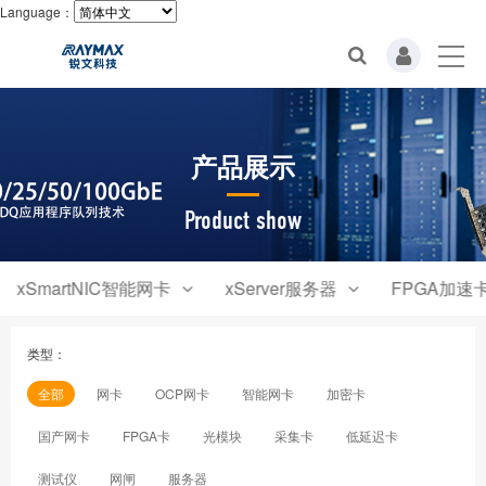
Language：
产品展示
Product show
xSmartNIC智能网卡
xServer服务器
FPGA加速
类型：
全部
网卡
OCP网卡
智能网卡
加密卡
国产网卡
FPGA卡
光模块
采集卡
低延迟卡
测试仪
网闸
服务器