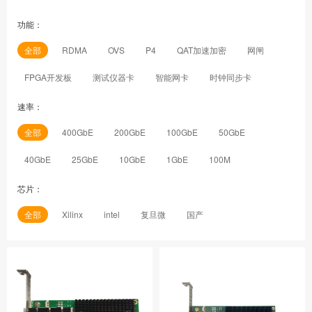
功能：
全部
RDMA
OVS
P4
QAT加速加密
网闸
FPGA开发板
测试仪器卡
智能网卡
时钟同步卡
速率：
全部
400GbE
200GbE
100GbE
50GbE
40GbE
25GbE
10GbE
1GbE
100M
芯片：
全部
Xilinx
intel
复旦微
国产