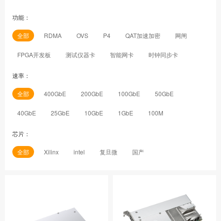
功能：
全部
RDMA
OVS
P4
QAT加速加密
网闸
FPGA开发板
测试仪器卡
智能网卡
时钟同步卡
速率：
全部
400GbE
200GbE
100GbE
50GbE
40GbE
25GbE
10GbE
1GbE
100M
芯片：
全部
Xilinx
intel
复旦微
国产