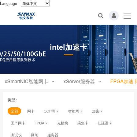
Language：
intel加速卡
xSmartNIC智能网卡
xServer服务器
FPGA加速
类型：
全部
网卡
OCP网卡
智能网卡
加密卡
国产网卡
FPGA卡
光模块
采集卡
低延迟卡
测试仪
网闸
服务器