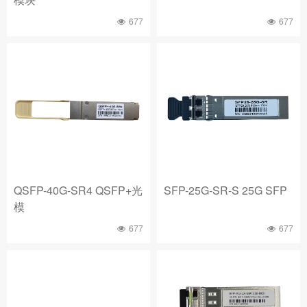
677
677
QSFP-40G-SR4 QSFP+光
SFP-25G-SR-S 25G SFP
模
677
677