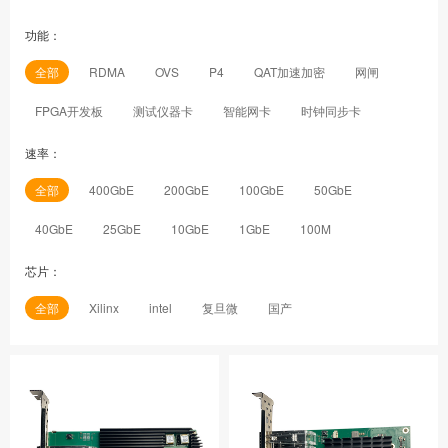
功能：
全部
RDMA
OVS
P4
QAT加速加密
网闸
FPGA开发板
测试仪器卡
智能网卡
时钟同步卡
速率：
全部
400GbE
200GbE
100GbE
50GbE
40GbE
25GbE
10GbE
1GbE
100M
芯片：
全部
Xilinx
intel
复旦微
国产