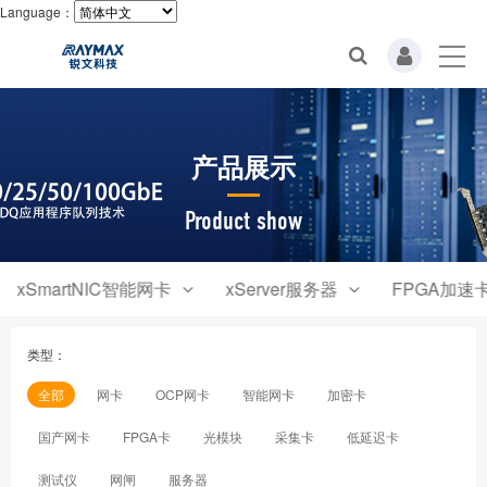
Language：
产品展示
Product show
xSmartNIC智能网卡
xServer服务器
FPGA加速
类型：
全部
网卡
OCP网卡
智能网卡
加密卡
国产网卡
FPGA卡
光模块
采集卡
低延迟卡
测试仪
网闸
服务器