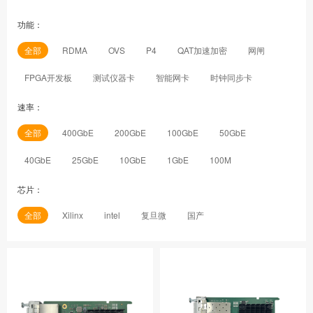
功能：
全部
RDMA
OVS
P4
QAT加速加密
网闸
FPGA开发板
测试仪器卡
智能网卡
时钟同步卡
速率：
全部
400GbE
200GbE
100GbE
50GbE
40GbE
25GbE
10GbE
1GbE
100M
芯片：
全部
Xilinx
intel
复旦微
国产