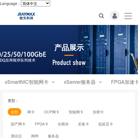
Language：
产品展示
Product show
xSmartNIC智能网卡
xServer服务器
FPGA加速
类型：
全部
网卡
OCP网卡
智能网卡
加密卡
国产网卡
FPGA卡
光模块
采集卡
低延迟卡
测试仪
网闸
服务器