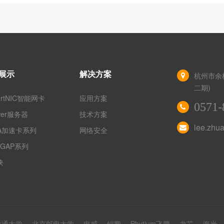
展示
解决方案
杭州市余
二期)
artNIC智能网卡
应用方案
0571-
rver服务器
技术方案
lee.zhu
GA加速卡系列
网络安全
GAP系列
块
交通大学
北京邮电大学
申威
鲲鹏
Phytium飞腾
龙芯
海光