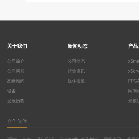
关于我们
新闻动态
产品
公司简介
公司动态
xSm
公司荣誉
行业资讯
xSe
高级顾问
媒体报道
FP
设备
网闸x
发展历程
光模
合作伙伴
Xilinx
intel
P4_ONF
University of Bristol
清华大学
北京