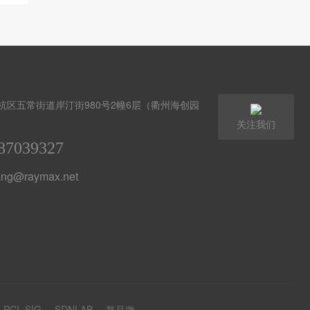
杭区五常街道岸汀街980号2幢6层（衢州海创园
关注我们
87039327
ang@raymax.net
PCI_SIG
SDNLAB
复旦微