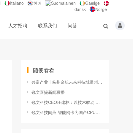
l
Italiano
한어
Suomalainen
Gaeilge
dansk
Norge
人才招聘
联系我们
问答
随便看看
共富产业丨杭州余杭未来科技城衢州海创园：走出“山海协作”科创飞地新路径
锐文喜提新闻联播
锐文科技CEO庄建林：以技术驱动 为国内网络芯片添砖加瓦
锐文科技阎燕-智能网卡为国产CPU加速