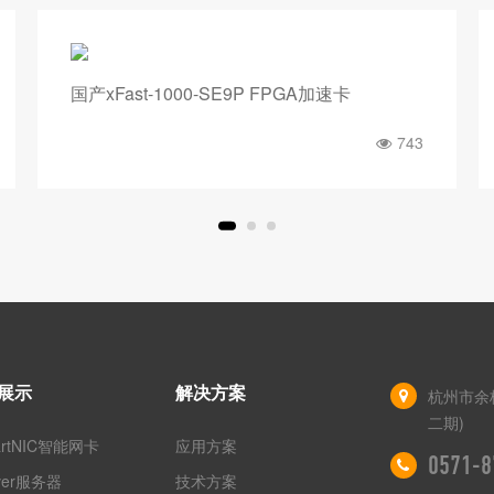
国产xFast-1000-SE9P FPGA加速卡
743
展示
解决方案
杭州市余
二期)
artNIC智能网卡
应用方案
0571-8
rver服务器
技术方案