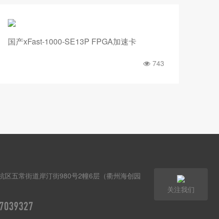
国产xFast-1000-SE13P FPGA加速卡
国产x
743
杭区五常街道岸汀街980号2幢6层（衢州海创园
关注我们
7039327