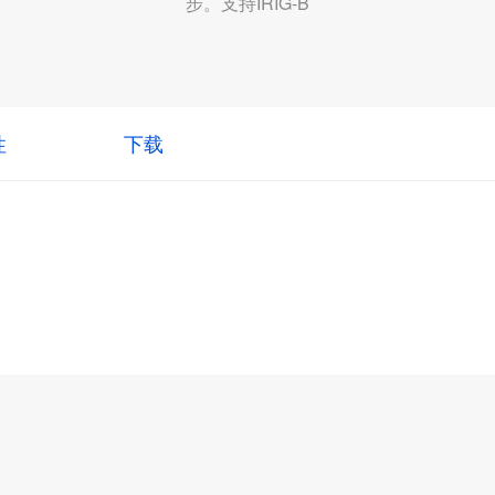
步。支持IRIG-B
性
下载