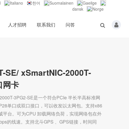
l
Italiano
한어
Suomalainen
Gaeilge
dansk
Norge
人才招聘
联系我们
问答
-SE/ xSmartNIC-2000T-
双口网卡
tNIC-2000T-3PG2-SE是一个符合PCIe 半长半高标准网
 QSFP28单口或双口接口，可以收发以太网包。支持x86
，申威平台。可为CPU 卸载网络负荷，实现网络包在外
bps的线速。支持北斗GPS 、GPS链接，时间同